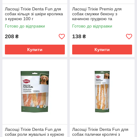
Ласощі Trixie Denta Fun для
Ласощі Trixie Premio для
собак кільця зі шкіри кролика
собак смужки бекону з
з куркою 100 г
качиною грудкою та
яловичиною 19 см 80 г
Готово до відправки
Готово до відправки
208
138
₴
₴
Купити
Купити
Ласощі Trixie Denta Fun для
Ласощі Trixie Denta Fun для
собак роли жувальні з куркою
собак палички кролячі з