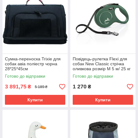
Сумка-переноска Trixie для
Повідець-рулетка Flexi для
собак авіа поліестр чорна
собак New Classic стрічка
28*25*45см
оливкова розмір М 5 м/ 25 кг
Готово до відправки
Готово до відправки
3 891,75
1 270
₴
₴
5 189 ₴
Купити
Купити