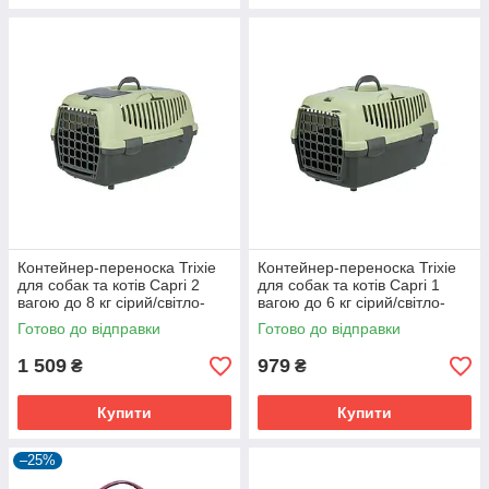
Контейнер-переноска Trixie
Контейнер-переноска Trixie
для собак та котів Capri 2
для собак та котів Capri 1
вагою до 8 кг сірий/світло-
вагою до 6 кг сірий/світло-
зелений пластик розмір XS-S
зелений пластик розмір XS
Готово до відправки
Готово до відправки
37x34x55см
32x31x48 см
1 509
979
₴
₴
Купити
Купити
–25%