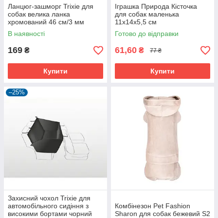
Ланцюг-зашморг Trixie для
Іграшка Природа Кісточка
собак велика ланка
для собак маленька
хромований 46 см/3 мм
11х14х5,5 см
В наявності
Готово до відправки
169
61,60
₴
₴
77 ₴
Купити
Купити
–25%
Захисний чохол Trixie для
автомобільного сидіння з
Комбінезон Pet Fashion
високими бортами чорний
Sharon для собак бежевий S2