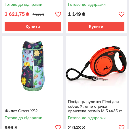
поліестер 130х155 см
Готово до відправки
Готово до відправки
3 621,75
1 149
₴
₴
4 829 ₴
Купити
Купити
Повідець-рулетка Flexi для
собак Xtreme стрічка
Жилет Grass XS2
оранжева розмір M 5 м/35 кг
Готово до відправки
Готово до відправки
986
2 043
₴
₴