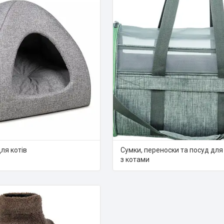
ля котів
Сумки, переноски та посуд дл
з котами