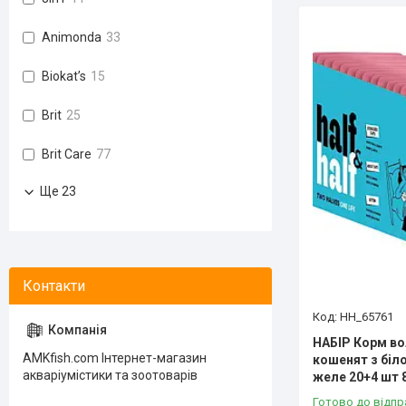
Animonda
33
Biokat’s
15
Brit
25
Brit Care
77
Ще 23
HH_65761
НАБІР Корм во
AMKfish.com Інтернет-магазин
кошенят з біл
акваріумістики та зоотоварів
желе 20+4 шт 8
Готово до відпр