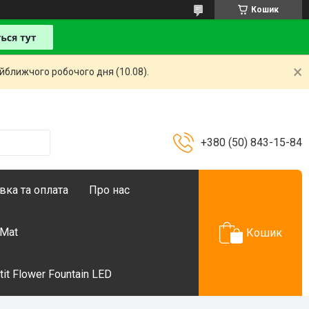
Кошик
айближчого робочого дня (10.08).
+380 (50) 843-15-84
вка та оплата
Про нас
 Mat
Кошик
t Flower Fountain LED