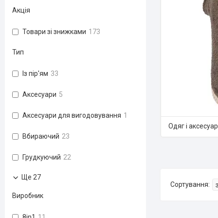
Акція
Товари зі знижками
173
Тип
Із пір'ям
33
Аксесуари
5
Аксесуари для вигодовування
1
Одяг і аксесуар
Вбираючий
23
Грудкуючий
22
Ще 27
Виробник
8in1
11