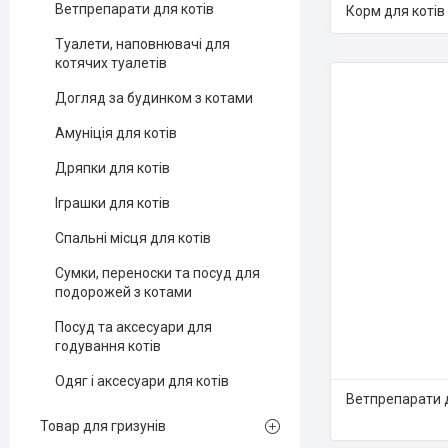
Ветпрепарати для котів
Корм для котів
Туалети, наповнювачі для
котячих туалетів
Догляд за будинком з котами
Амуніція для котів
Дряпки для котів
Іграшки для котів
Спальні місця для котів
Сумки, переноски та посуд для
подорожей з котами
Посуд та аксесуари для
годування котів
Одяг і аксесуари для котів
Ветпрепарати д
Товар для гризунів