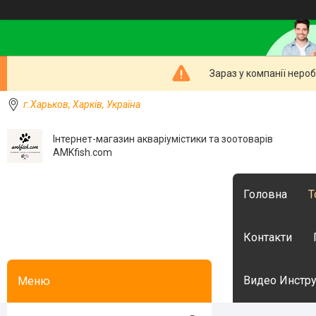
Зараз у компанії неро
г.Харьков, Харків, Україна
Інтернет-магазин акваріумістики та зоотоварів
AMKfish.com
Головна
Т
Контакти
Видео Инстру