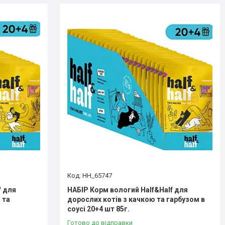
HH_65747
f для
НАБІР Корм вологий Half&Half для
 та
дороcлих котів з качкою та гарбузом в
соусі 20+4 шт 85г.
Готово до відправки