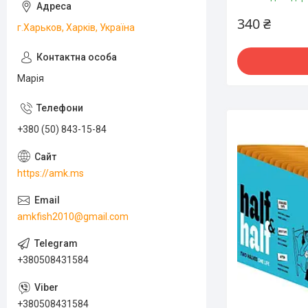
340 ₴
г.Харьков, Харків, Україна
Марія
+380 (50) 843-15-84
https://amk.ms
amkfish2010@gmail.com
+380508431584
+380508431584