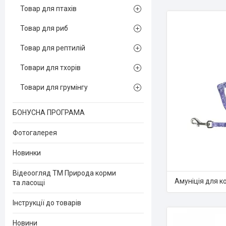
Товар для птахів
Товар для риб
Товар для рептилій
Товари для тхорів
Товари для грумінгу
БОНУСНА ПРОГРАМА
Фотогалерея
Новинки
Відеоогляд ТМ Природа корми
Амуніція для ко
та ласощі
Інструкції до товарів
Новини