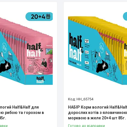
HH_65754
логий Half&Half для
НАБІР Корм вологий Half&Hal
ою рибою та горохом в
дороcлих котів з яловичиною
5г.
морквою в желе 20+4 шт 85г.
авки
Готово до відправки