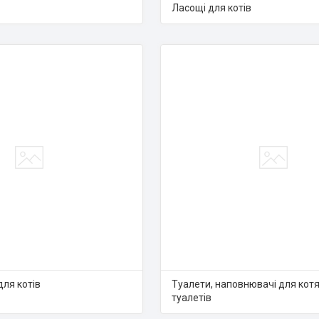
Ласощі для котів
ля котів
Туалети, наповнювачі для кот
туалетів