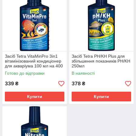
Засіб Tetra VitaMinPro 3in1
Засіб Tetra PH/KH Plus для
вітамінізований кондиціонер
збільшення показників PH/KH
для акваріума 100 мл на 400
250мл
л
Готово до відправки
В наявності
339
378
₴
₴
Купити
Купити