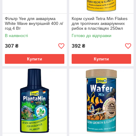
Фільтр Yee для акваріума
Корм сухий Tetra Min Flakes
White Wave внутрішній 400 л/
для тропічних акваріумних
год 4 Вт
рибок в пластівцях 250мл
В наявності
Готово до відправки
307
392
₴
₴
Купити
Купити