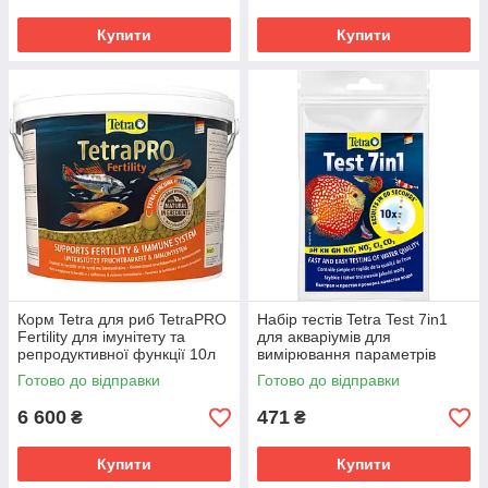
Купити
Купити
Корм Tetra для риб TetraPRO
Набір тестів Tetra Test 7in1
Fertility для імунітету та
для акваріумів для
репродуктивної функції 10л
вимірювання параметрів
води індикаторні 10шт
Готово до відправки
Готово до відправки
6 600
471
₴
₴
Купити
Купити