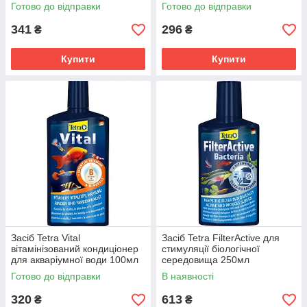
Готово до відправки
Готово до відправки
341
296
₴
₴
Купити
Купити
Засіб Tetra Vital
Засіб Tetra FilterActive для
вітамінізований кондиціонер
стимуляції біологічної
для акваріумної води 100мл
середовища 250мл
на 200л
Готово до відправки
В наявності
320
613
₴
₴