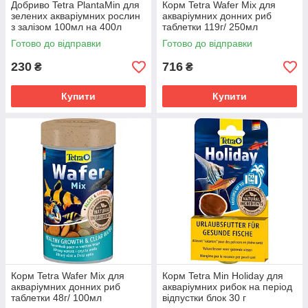
Добриво Tetra PlantaMin для
Корм Tetra Wafer Mix для
зелених акваріумних рослин
акваріумних донних риб
з залізом 100мл на 400л
таблетки 119г/ 250мл
Готово до відправки
Готово до відправки
230
716
₴
₴
Купити
Купити
Корм Tetra Wafer Mix для
Корм Tetra Min Holiday для
акваріумних донних риб
акваріумних рибок на період
таблетки 48г/ 100мл
відпустки блок 30 г