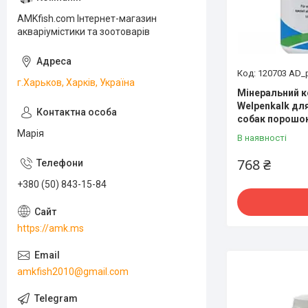
AMKfish.com Інтернет-магазин
акваріумістики та зоотоварів
120703 AD_
г.Харьков, Харків, Україна
Мінеральний к
Welpenkalk дл
собак порошок
Марія
В наявності
768 ₴
+380 (50) 843-15-84
https://amk.ms
amkfish2010@gmail.com