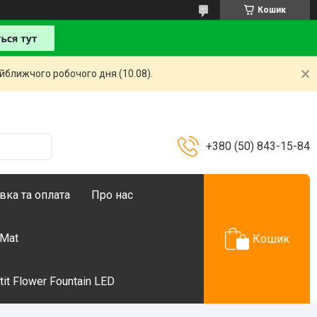
Кошик
айближчого робочого дня (10.08).
+380 (50) 843-15-84
вка та оплата
Про нас
 Mat
Кошик
t Flower Fountain LED