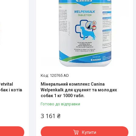
120765 AD
tvital
Мінеральний комплекс Canina
бак і котів
Welpenkalk для цуценят та молодих
собак 1 кг 1000 табл.
Готово до відправки
3 161 ₴
Купити