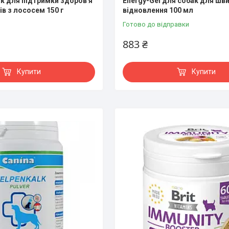
к для підтримки здоров я
Energy-Gel для собак для шв
бів з лососем 150 г
відновлення 100 мл
Готово до відправки
883 ₴
Купити
Купити