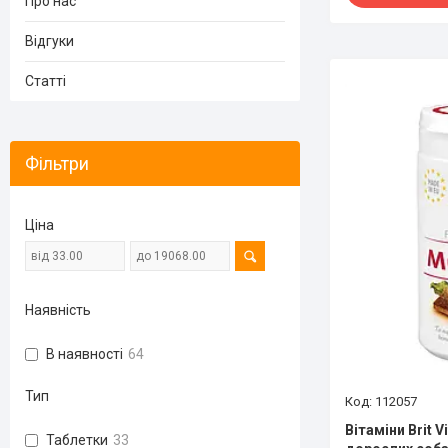
Про нас
Відгуки
Статті
Фільтри
Ціна
Наявність
В наявності
64
Тип
112057
Вітаміни Brit V
Таблетки
33