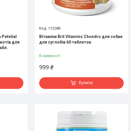
112288
Petvital
Вітаміни Brit Vitamins Chondro для собак
 котів для
для суглобів 60 таблеток
абл.
В наявності
999 ₴
Купити