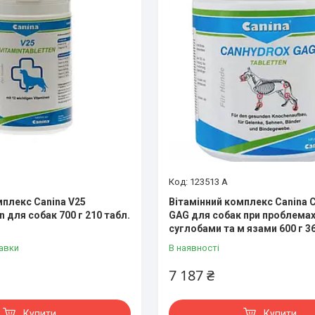
123513 A
мплекс Canina V25
Вітамінний комплекс Canina 
n для собак 700 г 210 табл.
GAG для собак при проблемах
суглобами та м язами 600 г 36
авки
В наявності
7 187 ₴
Купити
Купити