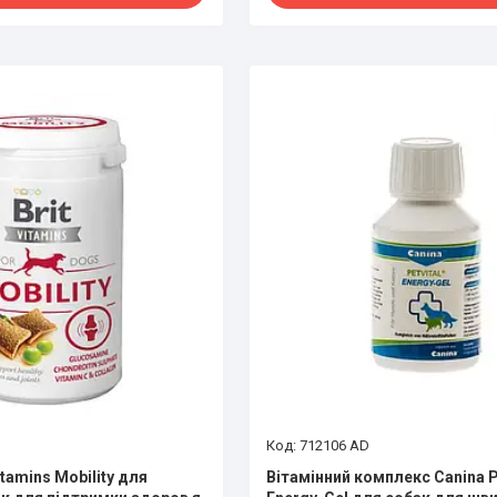
712106 AD
itamins Mobility для
Вітамінний комплекс Canina P