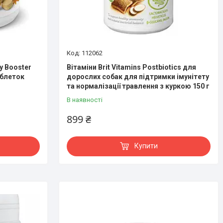
112062
ty Booster
Вітаміни Brit Vitamins Postbiotics для
аблеток
дорослих собак для підтримки імунітету
та нормалізації травлення з куркою 150 г
В наявності
899 ₴
Купити