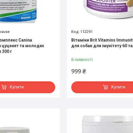
pause
112291
омплекс Canina
Вітаміни Brit Vitamins Immuni
я цуценят та молодих
для собак для імунітету 60 т
 300 г
В наявності
999 ₴
Купити
Купити