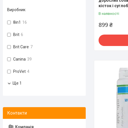
дорослих соба
кісток і сугло
Виробник
В наявності
8in1
16
899 ₴
Brit
6
Brit Care
7
Canina
39
ProVet
4
Ще 1