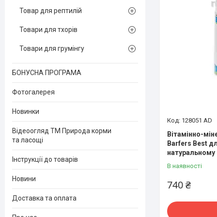
Товар для рептилій
Товари для тхорів
Товари для грумінгу
БОНУСНА ПРОГРАМА
Фотогалерея
Новинки
128051 AD
Відеоогляд ТМ Природа корми
Вітамінно-мін
та ласощі
Barfers Best д
натуральному 
Інструкції до товарів
В наявності
Новини
740 ₴
Доставка та оплата