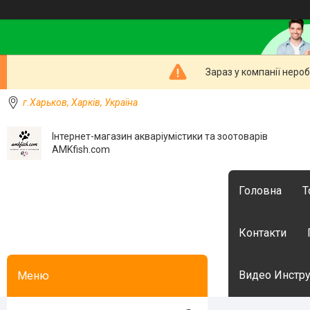
Зараз у компанії неро
г.Харьков, Харків, Україна
Інтернет-магазин акваріумістики та зоотоварів
AMKfish.com
Головна
Т
Контакти
Видео Инстру