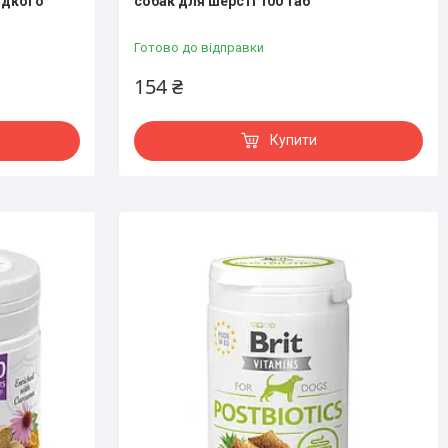
идкого
собак для шерсті 100 таб
Готово до відправки
154 ₴
Купити