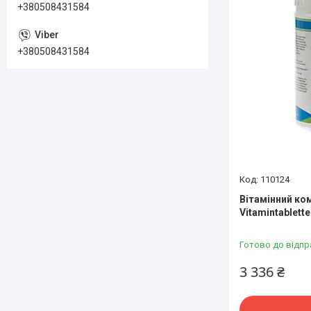
+380508431584
+380508431584
110124
Вітамінний ко
Vitamintablette
Готово до відпр
3 336 ₴