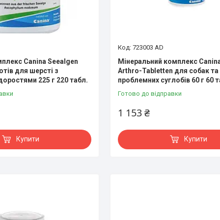
723003 AD
мплекс Canina Seealgen
Мінеральний комплекс Canina 
отів для шерсті з
Arthro-Tabletten для собак та
оростями 225 г 220 табл.
проблемних суглобів 60 г 60 т
авки
Готово до відправки
1 153 ₴
Купити
Купити