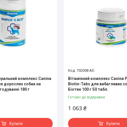
702008 AD
еральний комплекс Canina
Вітамінний комплекс Canina Pe
ля дорослих собак на
Biotin-Tabs для вибагливих со
годуванні 180 г
Біотин 100 г 50 табл.
Готово до відправки
1 063 ₴
Купити
Купити