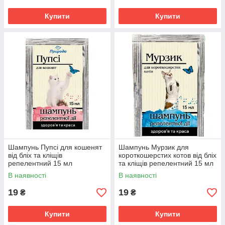
Купити
Купити
Шампунь Пупсі для кошенят
Шампунь Мурзик для
від бліх та кліщів
короткошерстих котов від бліх
репелентний 15 мл
та кліщів репелентний 15 мл
В наявності
В наявності
19
19
₴
₴
Купити
Купити