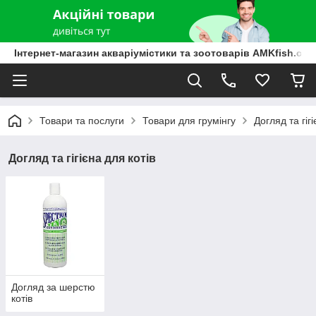
Інтернет-магазин акваріумістики та зоотоварів AMKfish.co
Товари та послуги
Товари для грумінгу
Догляд та гігі
Догляд та гігієна для котів
Догляд за шерстю
котів