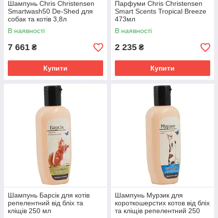
Шампунь Chris Christensen
Парфуми Chris Christensen
Smartwash50 De-Shed для
Smart Scents Tropical Breeze
собак та котів 3,8л
473мл
В наявності
В наявності
7 661
2 235
₴
₴
Купити
Купити
Шампунь Барсік для котів
Шампунь Мурзик для
репелентний від бліх та
короткошерстих котов від бліх
кліщів 250 мл
та кліщів репелентний 250