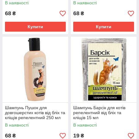
мл
В наявності
В наявності
68
68
₴
₴
Купити
Купити
Шампунь Пушок для
Шампунь Барсік для котів
довгошерстих котів від бліх та
репелентний від бліх та
кліщів репелентний 250 мл
кліщів 15 мл
В наявності
В наявності
68
19
₴
₴