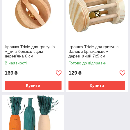
Іграшка Trixie для гризунів
Іграшка Trixie для гризунів
м_яч з брязкальцем
Валик з брязкальцем
дерев’яна 6 см
дерев_яний 7х5 см
В наявності
Готово до відправки
169
129
₴
₴
Купити
Купити