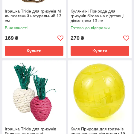
Іграшка Trixie для гризунів М
Куля-міні Природа для
яч плетений натуральний 13
гризунів бігова на підставці
см
діаметром 13 см
В наявності
Готово до відправки
169
270
₴
₴
Купити
Купити
Іграшка Trixie для гризунів
Куля Природа для гризунів
Редиска натуральні
прогулянкова діаметром 19