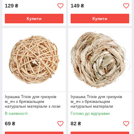
129
149
₴
₴
Купити
Купити
Іграшка Trixie для гризунів
Іграшка Trixie для гризунів
м_яч з брязкальцем
м_яч з брязкальцем
натуральні матеріали з лози
натуральні матеріали
4 см
трав’яний 6 см
В наявності
Готово до відправки
69
82
₴
₴