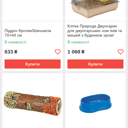
Клітка Природа Джунгарик
Піддон Кролик/Шиншила
для джунгарських хом яків та
70×44 см
мишей з будинком хром/
бежева 30x20x24 см
В наявності
В наявності
633
1 068
₴
₴
Купити
Купити