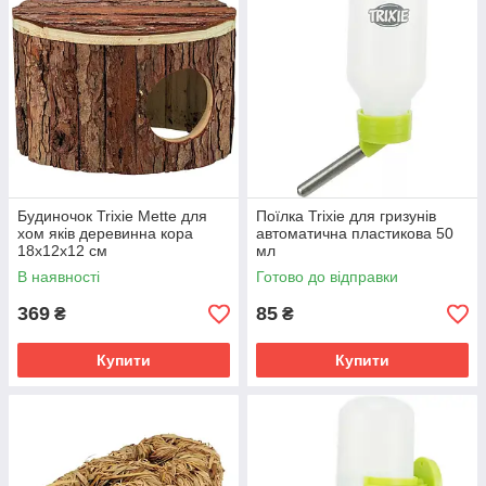
Будиночок Trixie Mette для
Поїлка Trixie для гризунів
хом яків деревинна кора
автоматична пластикова 50
18х12х12 см
мл
В наявності
Готово до відправки
369
85
₴
₴
Купити
Купити