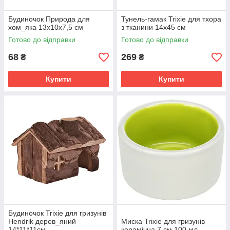
Будиночок Природа для
Тунель-гамак Trixie для тхора
хом_яка 13x10x7,5 см
з тканини 14х45 см
Готово до відправки
Готово до відправки
68
269
₴
₴
Купити
Купити
Будиночок Trixie для гризунів
Hendrik дерев_яний
Миска Trixie для гризунів
14*11*11см
керамічна 7 см 100 мл