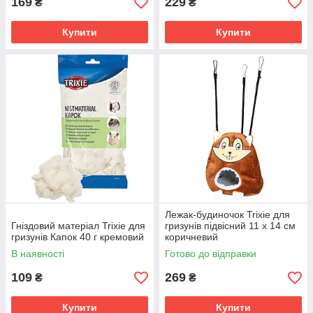
169
229
₴
₴
Купити
Купити
Лежак-будиночок Trixie для
Гніздовий матеріал Trixie для
гризунів підвісний 11 х 14 см
гризунів Капок 40 г кремовий
коричневий
В наявності
Готово до відправки
109
269
₴
₴
Купити
Купити