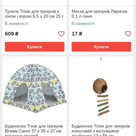
Тунель Trixie для гризунів з
Миска для гризунів Лариска
сіном і корою 6,5 х 20 см 25 г
0,1 л синя
В наявності
В наявності
609
17
₴
₴
Купити
Купити
Будиночок Trixie для гризунів
Будиночок Trixie для гризунів
Вігвам Санні 37 х 35 х 37 см
кокосовий з мотузковою
різнокольоровий
драбиною 13 х 56 см