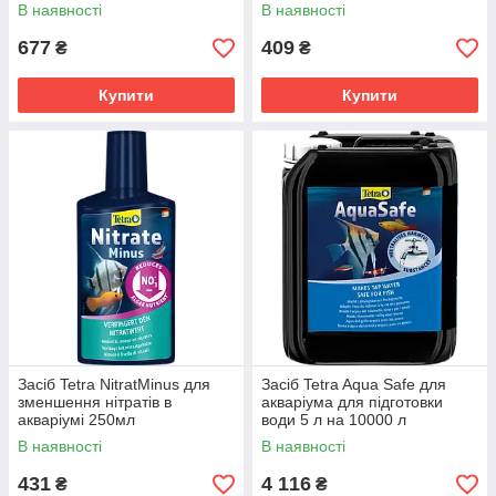
В наявності
В наявності
677
409
₴
₴
Купити
Купити
Засіб Tetra NitratMinus для
Засіб Tetra Aqua Safe для
зменшення нітратів в
акваріума для підготовки
акваріумі 250мл
води 5 л на 10000 л
В наявності
В наявності
431
4 116
₴
₴