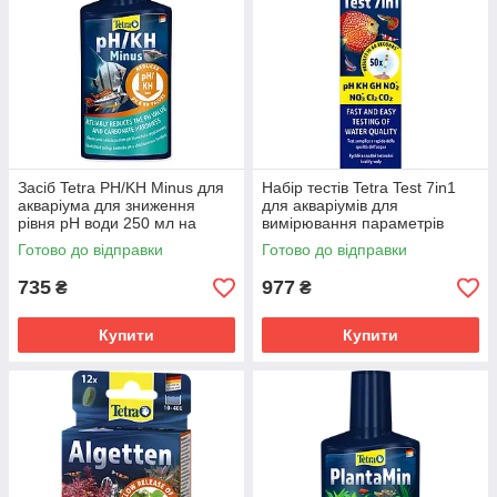
Засіб Tetra PH/KH Minus для
Набір тестів Tetra Test 7in1
акваріума для зниження
для акваріумів для
рівня pH води 250 мл на
вимірювання параметрів
5000 л
води індикаторні
Готово до відправки
Готово до відправки
735
977
₴
₴
Купити
Купити