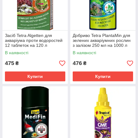
Засіб Tetra Algetten для
Добриво Tetra PlantaMin для
акваріума проти водоростей
зелених акваріумних рослин
12 таблеток на 120 л
з залізом 250 мл на 1000 л
В наявності
В наявності
475
476
₴
₴
Купити
Купити