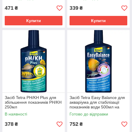
471
339
₴
₴
Купити
Купити
Засіб Tetra PH/KH Plus для
Засіб Tetra Easy Balance для
збільшення показників PH/KH
акваріума для стабілізації
250мл
показників води 500мл на
2000л
В наявності
Готово до відправки
378
752
₴
₴