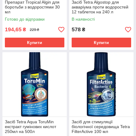
Препарат Tropical Algin для
Засіб Tetra Algostop для
боротьби з водоростями 30
акваріума проти водоростей
мл
12 таблеток на 240 л
Готово до відправки
В наявності
194,65
578
₴
₴
229 ₴
Купити
Купити
Засіб Tetra Aqua ToruMin
Засіб для стимуляції
екстракт гумінових кислот
біологічної середовища Tetra
250мл на 500л
FilterActive 100 мл