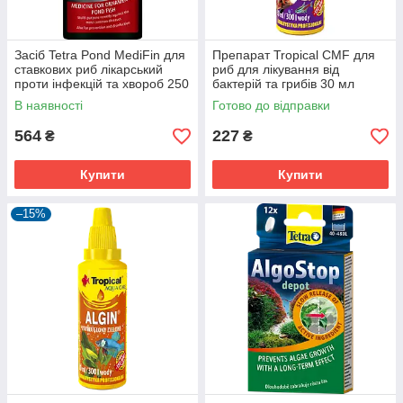
Засіб Tetra Pond MediFin для
Препарат Tropical CMF для
ставкових риб лікарський
риб для лікування від
проти інфекцій та хвороб 250
бактерій та грибів 30 мл
мл на 5000 л
В наявності
Готово до відправки
564
227
₴
₴
Купити
Купити
–15%