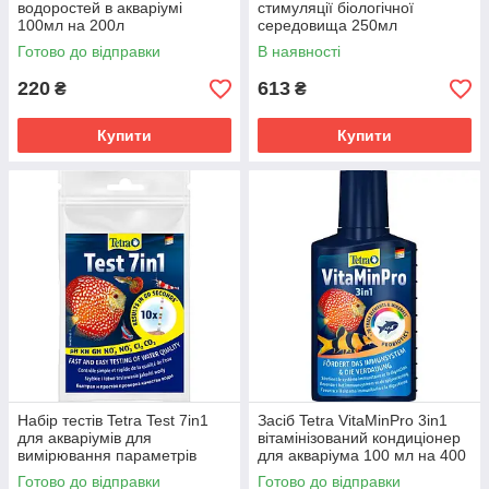
водоростей в акваріумі
стимуляції біологічної
100мл на 200л
середовища 250мл
Готово до відправки
В наявності
220
613
₴
₴
Купити
Купити
Набір тестів Tetra Test 7in1
Засіб Tetra VitaMinPro 3in1
для акваріумів для
вітамінізований кондиціонер
вимірювання параметрів
для акваріума 100 мл на 400
води індикаторні 10шт
л
Готово до відправки
Готово до відправки