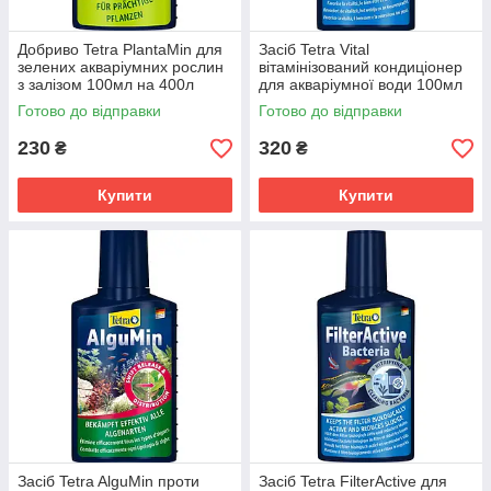
Добриво Tetra PlantaMin для
Засіб Tetra Vital
зелених акваріумних рослин
вітамінізований кондиціонер
з залізом 100мл на 400л
для акваріумної води 100мл
на 200л
Готово до відправки
Готово до відправки
230
320
₴
₴
Купити
Купити
Засіб Tetra AlguMin проти
Засіб Tetra FilterActive для