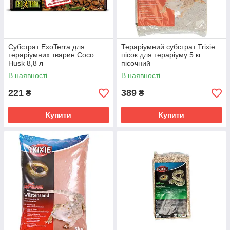
Субстрат ExoTerra для
Тераріумний субстрат Trixie
тераріумних тварин Coco
пісок для тераріуму 5 кг
Husk 8,8 л
пісочний
В наявності
В наявності
221
389
₴
₴
Купити
Купити