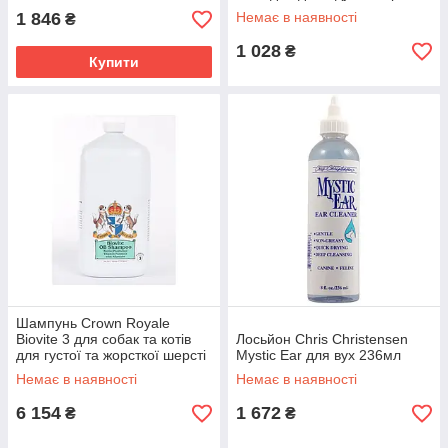
236 мл
1 846
Немає в наявності
₴
1 028
₴
Купити
Шампунь Crown Royale
Biovite 3 для собак та котів
Лосьйон Chris Christensen
для густої та жорсткої шерсті
Mystic Ear для вух 236мл
3,8 л
Немає в наявності
Немає в наявності
6 154
1 672
₴
₴