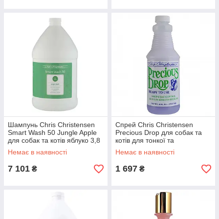
Шампунь Chris Christensen
Спрей Chris Christensen
Smart Wash 50 Jungle Apple
Precious Drop для собак та
для собак та котів яблуко 3,8
котів для тонкої та
л
шовковистої шерсті 473 мл
Немає в наявності
Немає в наявності
7 101
1 697
₴
₴