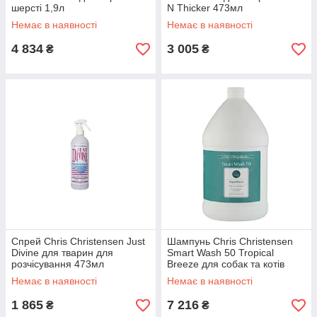
шерсті 1,9л
N Thicker 473мл
Немає в наявності
Немає в наявності
4 834
3 005
₴
₴
Спрей Chris Christensen Just
Шампунь Chris Christensen
Divine для тварин для
Smart Wash 50 Tropical
розчісування 473мл
Breeze для собак та котів
тропічний бриз 3,8 л
Немає в наявності
Немає в наявності
1 865
7 216
₴
₴