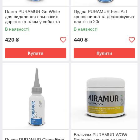
Паста PURAMUR Go White
Пудра PURAMUR First Aid
для видалення сльозових
кровоспинна та дезінфікуюча
доріжок та плям у собак та
для кігтів 20г
котів 50 мл
В наявності
В наявності
420
440
₴
₴
Купити
Купити
Бальзам PURAMUR WOW
Пудра PURAMUR Clean Ears
Protector для лап та носа