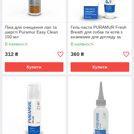
Піна для очищення лап та
Гель-паста PURAMUR Fresh
шерсті Puramur Easy Clean
Breath для собак та котів з
150 мл
ензимами для догляду за
зубами та яснами 75 мл
В наявності
В наявності
312
360
₴
₴
Купити
Купити