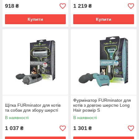
918
1 219
₴
₴
Купити
Купити
Фурмінатор FURminator для
Щітка FURminator для котів
котів з довгою шерстю Long
та собак для збору шерсті
Hair розмір S
В наявності
В наявності
1 037
1 301
₴
₴