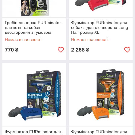
Гребінець-щітка FURminator
Фурмінатор FURminator для
для котів та собак
собак з довгою шерстю Long
двостороння з гумовою
Hair розмір XL
ручкою та захисними
Немає в наявності
Немає в наявності
кульками
770
2 268
₴
₴
Фурмінатор FURminator для
Фурмінатор FURminator для