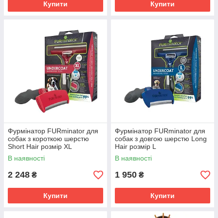
Купити
Купити
Фурмінатор FURminator для
Фурмінатор FURminator для
собак з короткою шерстю
собак з довгою шерстю Long
Short Hair розмір ХL
Hair розмір L
В наявності
В наявності
2 248
1 950
₴
₴
Купити
Купити