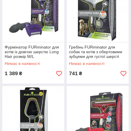
Фурмінатор FURminator для
Гребінь FURminator для
котів із довгою шерстю Long
собак та котів з обертовими
Hair розмір М/L
зубцями для густої шерсті
Немає в наявності
Немає в наявності
1 389
741
₴
₴