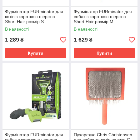
Фурмінатор FURminator для
Фурмінатор FURminator для
котів з короткою шерстю
собак з короткою шерстю
Short Hair розмір S
Short Hair розмір М
В наявності
В наявності
1 289
1 629
₴
₴
Купити
Купити
Фурмінатор FURminator для
Пухоредка Chris Christensen
собак з короткою шерстю
для собак та котів велика G