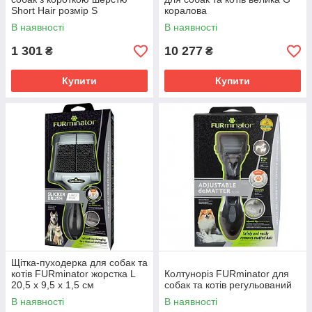
Short Hair розмір S
коралова
В наявності
В наявності
1 301
10 277
₴
₴
Купити
Купити
Щітка-пуходерка для собак та
котів FURminator жорстка L
Колтуноріз FURminator для
20,5 х 9,5 х 1,5 см
собак та котів регульований
В наявності
В наявності