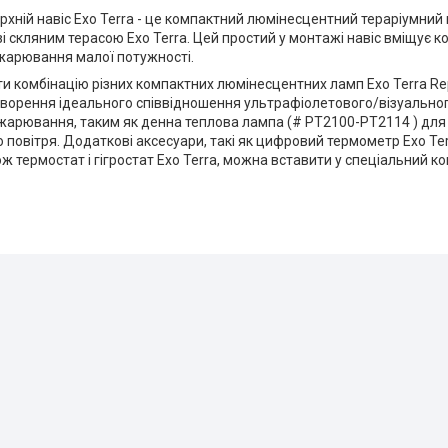
хній навіс Exo Terra - це компактний люмінесцентний тераріумний 
і скляним терасою Exo Terra. Цей простий у монтажі навіс вміщує 
жарювання малої потужності.
 комбінацію різних компактних люмінесцентних ламп Exo Terra Rept
ворення ідеального співвідношення ультрафіолетового/візуальног
арювання, таким як денна теплова лампа (# PT2100-PT2114 ) для
повітря. Додаткові аксесуари, такі як цифровий термометр Exo Terr
ож термостат і гігростат Exo Terra, можна вставити у спеціальний к