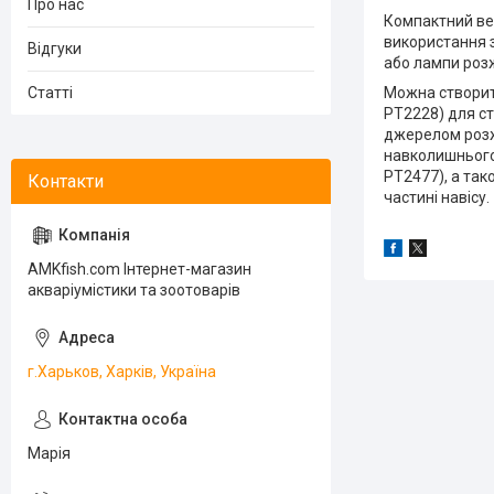
Про нас
Компактний вер
використання з
Відгуки
або лампи роз
Статті
Можна створити
PT2228) для ст
джерелом розж
навколишнього 
PT2477), а так
частині навісу.
AMKfish.com Інтернет-магазин
акваріумістики та зоотоварів
г.Харьков, Харків, Україна
Марія