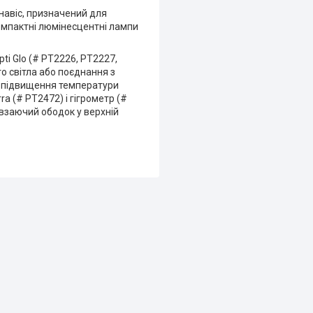
навіс, призначений для
компактні люмінесцентні лампи
i Glo (# PT2226, PT2227,
о світла або поєднання з
 підвищення температури
a (# PT2472) і гігрометр (#
овзаючий ободок у верхній