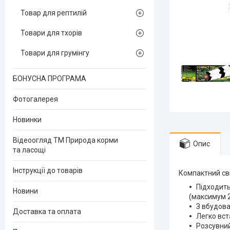
Товар для рептилій
Товари для тхорів
Товари для грумінгу
БОНУСНА ПРОГРАМА
Фотогалерея
Новинки
Відеоогляд ТМ Природа корми
Опис
та ласощі
Інструкції до товарів
Компактний св
Підходить
Новини
(максимум 2
З вбудов
Доставка та оплата
Легко вс
Розсувний