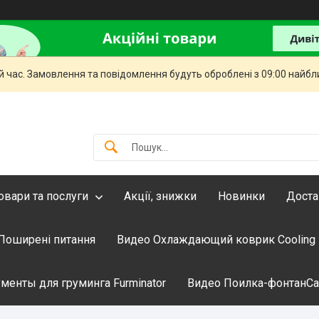
й час. Замовлення та повідомлення будуть оброблені з 09:00 найбли
овари та послуги
Акції, знижки
Новинки
Доста
Поширені питання
Видео Охлаждающий коврик Cooling
менты для груминга Furminator
Видео Поилка-фонтанCati