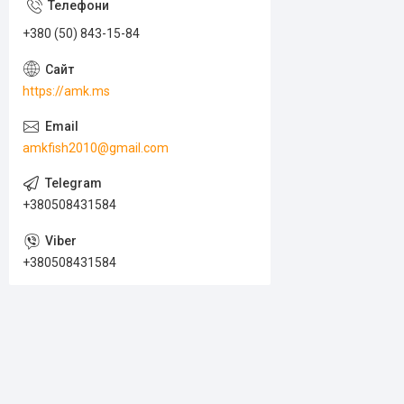
+380 (50) 843-15-84
https://amk.ms
amkfish2010@gmail.com
+380508431584
+380508431584