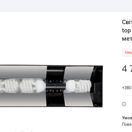
Сві
top
мет
Нем
4 
+380
пов