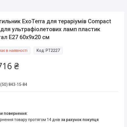
тильник ExoTerra для тераріумів Compact
 для ультрафіолетових ламп пластик
ал Е27 60х9х20 см
ає в наявності
Код:
PT2227
716 ₴
 (50) 843-15-84
ернення товару протягом 14 днів
за рахунок покупця