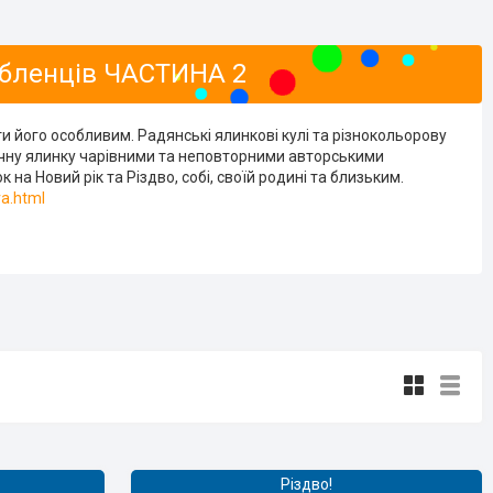
юбленців ЧАСТИНА 2
ти його особливим. Радянські ялинкові кулі та різнокольорову
річну ялинку чарівними та неповторними авторськими
а Новий рік та Різдво, собі, своїй родині та близьким.
a.html
Різдво!