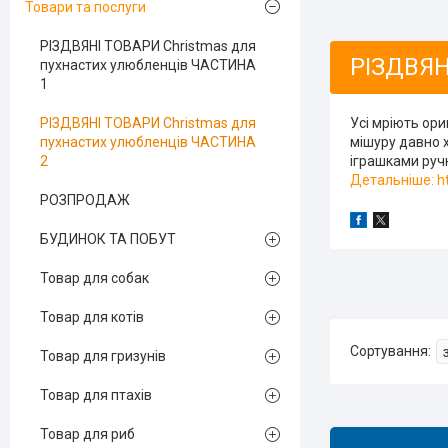
Товари та послуги
РІЗДВЯНІ ТОВАРИ Christmas для
РІЗДВЯН
пухнастих улюбленців ЧАСТИНА
1
РІЗДВЯНІ ТОВАРИ Christmas для
Усі мріють ори
пухнастих улюбленців ЧАСТИНА
мішуру давно 
2
іграшками ручн
Детальніше: ht
РОЗПРОДАЖ
БУДИНОК ТА ПОБУТ
Товар для собак
Товар для котів
Товар для гризунів
Товар для птахів
Товар для риб