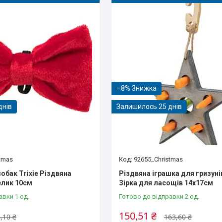
–8%
днів
Залишилось 25 днів
tmas
92655_Christmas
обак Trixie Різдвяна
Різдвяна іграшка для гризунів
елик 10см
Зірка для ласощів 14х17см
авки 1 од.
Готово до відправки 2 од.
150,51 ₴
,10 ₴
163,60 ₴