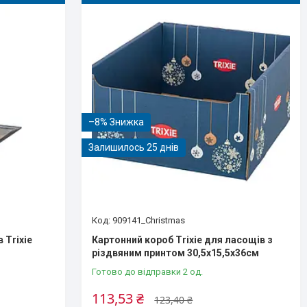
–8%
Залишилось 25 днів
909141_Christmas
 Trixie
Картонний короб Trixie для ласощів з
різдвяним принтом 30,5х15,5х36см
Готово до відправки 2 од.
113,53 ₴
123,40 ₴