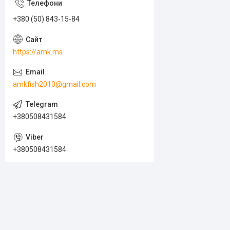
+380 (50) 843-15-84
https://amk.ms
amkfish2010@gmail.com
+380508431584
+380508431584