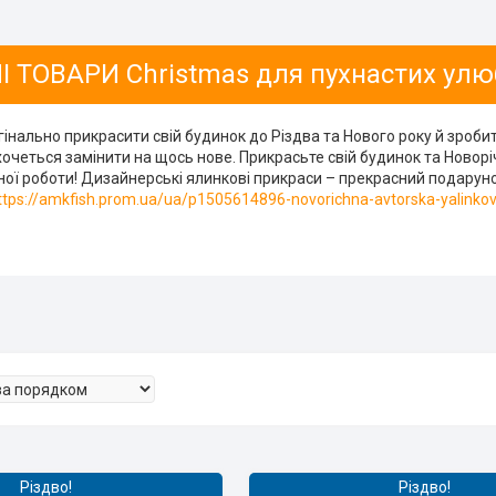
І ТОВАРИ Christmas для пухнастих ул
гінально прикрасити свій будинок до Різдва та Нового року й зроби
хочеться замінити на щось нове. Прикрасьте свій будинок та Ново
ої роботи! Дизайнерські ялинкові прикраси – прекрасний подарунок н
tps://amkfish.prom.ua/ua/p1505614896-novorichna-avtorska-yalinkov
Різдво!
Різдво!