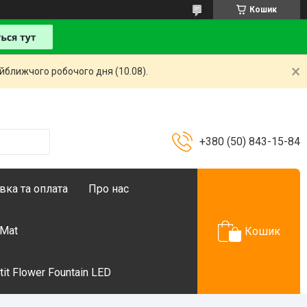
Кошик
айближчого робочого дня (10.08).
+380 (50) 843-15-84
вка та оплата
Про нас
 Mat
Кошик
t Flower Fountain LED