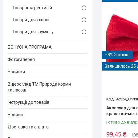
Товар для рептилій
Товари для тхорів
Товари для грумінгу
БОНУСНА ПРОГРАМА
–8%
Фотогалерея
Залишилось 25 
Новинки
Відеоогляд ТМ Природа корми
та ласощі
92524_Chris
Інструкції до товарів
Аксесуар для с
краватка-мет
Новини
Готово до відпр
Доставка та оплата
99,45 ₴
108