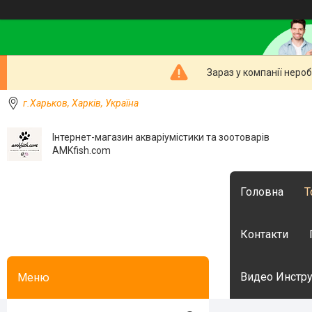
Зараз у компанії неро
г.Харьков, Харків, Україна
Інтернет-магазин акваріумістики та зоотоварів
AMKfish.com
Головна
Т
Контакти
Видео Инстру