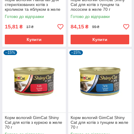
стерилізованих котів з
Cat для котів з тунцем та
кроликом та яблуком в желе
лососем в желе 70 г
85 г
Готово до відправки
Готово до відправки
15,81
84,15
₴
₴
17 ₴
99 ₴
Купити
Купити
–15%
–15%
Корм вологий GimCat Shiny
Корм вологий GimCat Shiny
Cat для котів з куркою в желе
Cat для котів з тунцем в желе
70 г
70 г