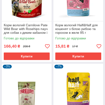
Корм вологий Carnilove Pate
Корм вологий Half&Half для
Wild Boar with Rosehips пауч
кошенят з білою рибою та
для собак з диким кабаном і
горохом в желе 85 г
шипшиною 300 г
Готово до відправки
Готово до відправки
166,40
15,81
₴
₴
208 ₴
17 ₴
Купити
Купити
–3%
–7%