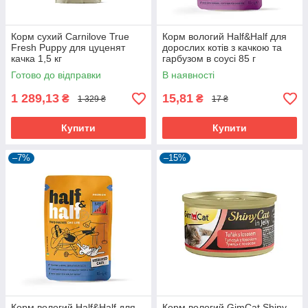
Корм сухий Carnilove True
Корм вологий Half&Half для
Fresh Puppy для цуценят
дороcлих котів з качкою та
качка 1,5 кг
гарбузом в соусі 85 г
Готово до відправки
В наявності
1 289,13
15,81
₴
₴
1 329 ₴
17 ₴
Купити
Купити
–7%
–15%
Корм вологий Half&Half для
Корм вологий GimCat Shiny