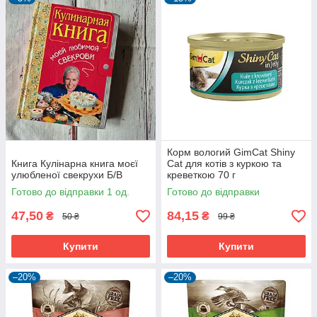
Корм вологий GimCat Shiny
Книга Кулінарна книга моєї
Cat для котів з куркою та
улюбленої свекрухи Б/В
креветкою 70 г
Готово до відправки 1 од.
Готово до відправки
47,50
84,15
₴
₴
50 ₴
99 ₴
Купити
Купити
–20%
–20%