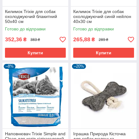
Килимок Trixie для собак
Килимок Trixie для собак
охолоджуючий блакитний
охолоджуючий синій нейлон
50х40 см
40х30 см
Готово до відправки
Готово до відправки
352,36
265,88
₴
₴
383 ₴
289 ₴
Купити
Купити
–8%
–20%
Наповнювач Trixie Simple and
Іграшка Природа Кісточка
Clean для котів сілікагелевий
для собак маленька