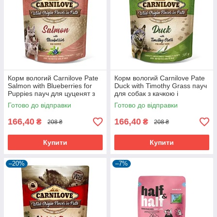
Корм вологий Carnilove Pate
Корм вологий Carnilove Pate
Salmon with Blueberries for
Duck with Timothy Grass пауч
Puppies пауч для цуценят з
для собак з качкою і
лососем і чорницею 300 г
тимофіївкою 300 г
Готово до відправки
Готово до відправки
166,40
166,40
₴
₴
208 ₴
208 ₴
Купити
Купити
–20%
–7%