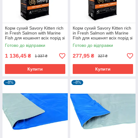
Корм сухий Savory Kitten rich
Корм сухий Savory Kitten rich
in Fresh Salmon with Marine
in Fresh Salmon with Marine
Fish для кошенят всіх порід зі
Fish для кошенят всіх порід зі
свіжим лососем та морською
свіжим лососем та морською
Готово до відправки
Готово до відправки
рибою 2
рибою 40
1 136,45
277,95
₴
₴
1 337 ₴
327 ₴
Купити
Купити
–8%
–8%