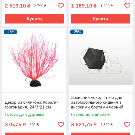
2 519,10
1 169,10
₴
₴
2 799 ₴
1 299 ₴
Купити
Купити
–25%
–25%
Захисний чохол Trixie для
Декор из силикона Коралл-
автомобільного сидіння з
горгонария, 24*3*21 см
високими бортами чорний
поліестер 130х155 см
Готово до відправки
Готово до відправки
375,75
3 621,75
₴
₴
501 ₴
4 829 ₴