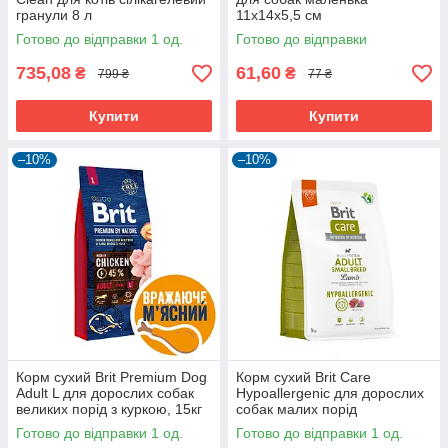
гранули 8 л
11х14х5,5 см
Готово до відправки 1 од.
Готово до відправки
735,08
61,60
₴
₴
799 ₴
77 ₴
Купити
Купити
–10%
–10%
Корм сухий Brit Premium Dog
Корм сухий Brit Care
Adult L для дорослих собак
Hypoallergenic для дорослих
великих порід з куркою, 15кг
собак малих порід
гіпоалергенний з ягням, 3кг
Готово до відправки 1 од.
Готово до відправки 1 од.