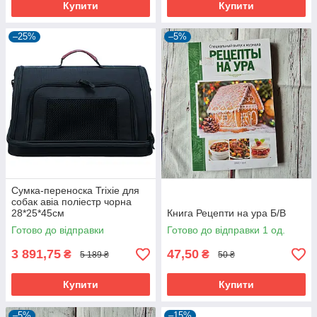
Купити
Купити
–25%
–5%
Сумка-переноска Trixie для
собак авіа поліестр чорна
28*25*45см
Книга Рецепти на ура Б/В
Готово до відправки
Готово до відправки 1 од.
3 891,75
47,50
₴
₴
5 189 ₴
50 ₴
Купити
Купити
–5%
–15%