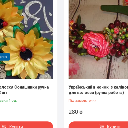
днів
олосся Соняшники ручна
Український віночок із калін
2 шт.
для волосся (ручна робота)
авки 1 од.
Під замовлення
280 ₴
Купити
Купити