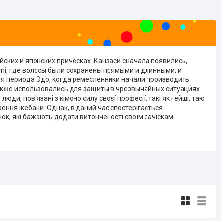
ских и японских прическах. Канзаси сначала появились,
i, где волосы были сохранены прямыми и длинными, и
мя периода Эдо, когда ремесленники начали производить
также использовались для защиты в чрезвычайных ситуациях.
люди, пов'язані з кімоно силу своєї професії, такі як гейші, таю
орення ікебани. Однак, в даний час спостерігається
к, які бажають додати витонченості своїм зачіскам.