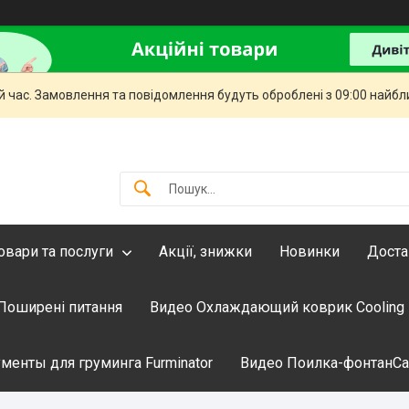
й час. Замовлення та повідомлення будуть оброблені з 09:00 найбли
овари та послуги
Акції, знижки
Новинки
Доста
Поширені питання
Видео Охлаждающий коврик Cooling
менты для груминга Furminator
Видео Поилка-фонтанCati