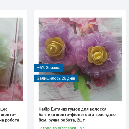
–5%
Залишилось 26 днів
нцес
Набір Дитячих гумок для волосся
ю жовто-
Бантики жовто-фіолетові з трояндою
на робота
8см, ручна робота, 2шт
Готово до відправки 1 од.