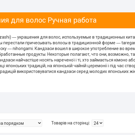
ия для волос Ручная работа
zashi) ― украшения для волос, используемые в традиционных китай
 перестали причесывать волосы в традиционной форме ― taregam
ску ― nihongami. Кандзаси вошел в широкое употребление во вре
бработанные продукты. Некоторые полагают, что они, возможно, 
андзаси найчастіше носять нареченої і ті, хто займається кімоно або 
вці японських традицій, на японській чайній церемонії і під час ств
радицій використовуватися кандзаси серед молодих японських жіно