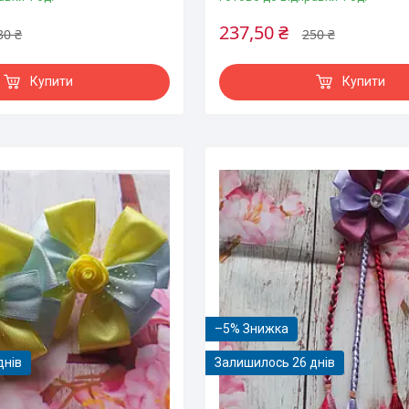
237,50 ₴
30 ₴
250 ₴
Купити
Купити
–5%
днів
Залишилось 26 днів