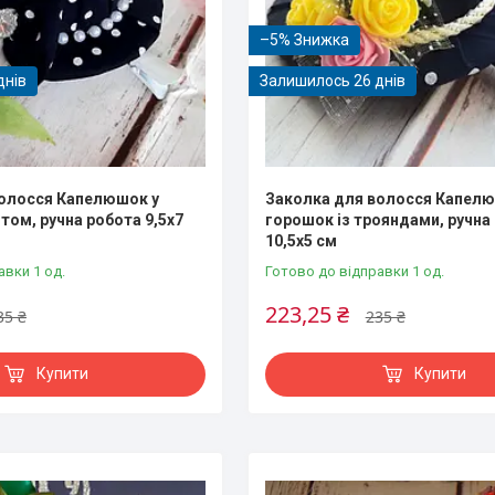
–5%
днів
Залишилось 26 днів
волосся Капелюшок у
Заколка для волосся Капелю
том, ручна робота 9,5х7
горошок із трояндами, ручна
10,5х5 см
авки 1 од.
Готово до відправки 1 од.
223,25 ₴
35 ₴
235 ₴
Купити
Купити