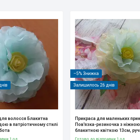
–5%
днів
Залишилось 26 днів
для волосся Блакитна
Прикраса для маленьких при
ндою в патріотичному стилі
Пов'язка-резиночка з ніжно
обота
блакитною квіткою 13см, руч
авки 1 од.
Готово до відправки 1 од.