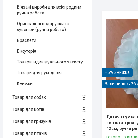
В'язані вироби для всієї родини
ручна робота
Оригінальні подарунки та
сувеніри (ручна робота)
Браслети
Біжутерія
Товари індивідуального захисту
–5%
Товари для рукоділля
Книжки
Залишилось 26 
Товар для собак
Товар для котів
Дитяча гумка 
Товар для гризунів
квітка з троя
12см, ручна р
Товар для птахів
Готово до відпр