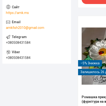
https://amk.ms
amkfish2010@gmail.com
+380508431584
+380508431584
–5%
Залишилось 26 
Ромашка прик
(фурнітура на в