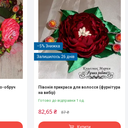
–5%
Залишилось 26 днів
ою-обруч
Півонія прикраса для волосся (фурнітура
на вибір)
Готово до відправки 1 од.
82,65 ₴
87 ₴
Купити