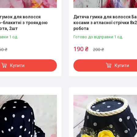
 гумок для волосся
Дитяча гумка для волосся Ба
-блакитні з трояндою
косами з атласної стрічки 8х
ота, 2шт
робота
авки 1 од.
Готово до відправки 1 од.
190 ₴
50 ₴
200 ₴
Купити
Купити