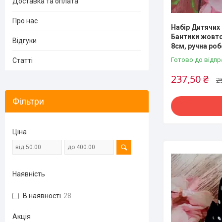
Доставка та оплата
Про нас
Набір Дитячих
Бантики жовто
Відгуки
8см, ручна роб
Готово до відпр
Статті
237,50 ₴
2
Фільтри
Ціна
Наявність
В наявності
28
Акція