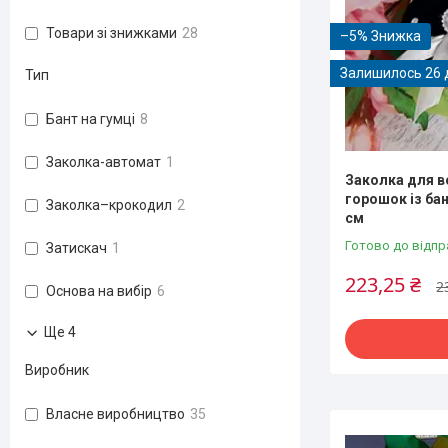
Товари зі знижками
28
–5%
Залишилось 26 
Тип
Бант на гумці
8
Заколка-автомат
1
Заколка для 
горошок із бан
Заколка–крокодил
2
см
Готово до відпр
Затискач
1
223,25 ₴
2
Основа на вибір
6
Ще 4
Виробник
Власне виробництво
35