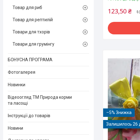
Товар для риб
123,50 ₴
1
Товар для рептилій
Товари для тхорів
Товари для грумінгу
БОНУСНА ПРОГРАМА
Фотогалерея
Новинки
Відеоогляд ТМ Природа корми
та ласощі
–5%
Інструкції до товарів
Залишилось 26 
Новини