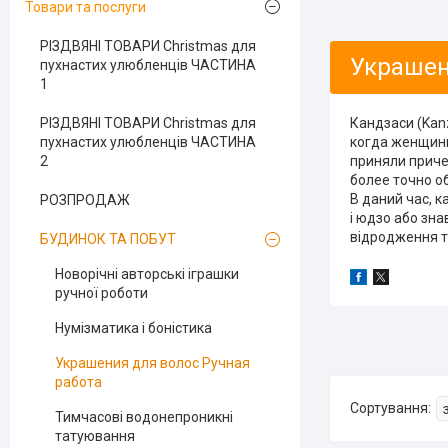
Товари та послуги
РІЗДВЯНІ ТОВАРИ Christmas для
Украшен
пухнастих улюбленців ЧАСТИНА
1
РІЗДВЯНІ ТОВАРИ Christmas для
Кандзаси (Kan
пухнастих улюбленців ЧАСТИНА
когда женщины
2
приняли приче
более точно о
В даний час, к
РОЗПРОДАЖ
і юдзо або зна
відродження т
БУДИНОК ТА ПОБУТ
Новорічні авторські іграшки
ручної роботи
Нумізматика і боністика
Украшения для волос Ручная
работа
Тимчасові водонепроникні
татуювання