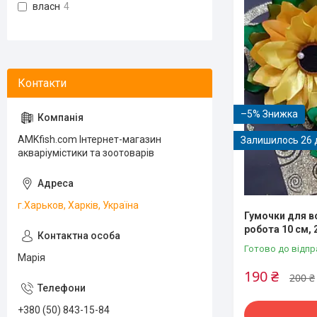
власн
4
–5%
AMKfish.com Інтернет-магазин
Залишилось 26 
акваріумістики та зоотоварів
г.Харьков, Харків, Україна
Гумочки для в
робота 10 см, 
Готово до відпр
Марія
190 ₴
200 ₴
+380 (50) 843-15-84