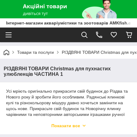
Інтернет-магазин акваріумістики та зоотоварів AMKfish.co
Товари та послуги
РІЗДВЯНІ ТОВАРИ Christmas для пу
РІЗДВЯНІ ТОВАРИ Christmas для пухнастих
улюбленців ЧАСТИНА 1
Усі мріють оригінально прикрасити свій будинок до Різдва та
Нового року й зробити його особливим. Радянські ялинкові
кулі та різнокольорову мішуру давно хочеться замінити на
щось нове. Прикрасьте свій будинок та Новорічну ялинку
чарівними та неповторними авторськими іграшками ручної
роботи! Дизайнерські ялинкові прикраси – прекрасний
Показати все
подарунок на Новий рік та Різдво, собі, своїй родині та
близьким.