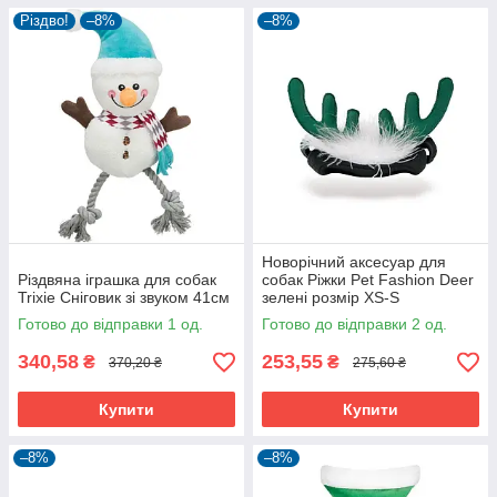
Різдво!
–8%
–8%
Новорічний аксесуар для
Різдвяна іграшка для собак
собак Ріжки Pet Fashion Deer
Trixie Сніговик зі звуком 41см
зелені розмір XS-S
Готово до відправки 1 од.
Готово до відправки 2 од.
340,58
253,55
₴
₴
370,20 ₴
275,60 ₴
Купити
Купити
–8%
–8%