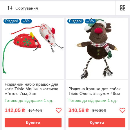
Детальніше: https://amkfish.prom.ua/ua/p1505614896-
novorichna-avtorska-yalinkova.html
Сортування
Різдво!
–8%
Різдво!
–8%
Різдвяний набір іграшок для
котів Trixie Мишки з котячою
Різдвяна іграшка для собак
м`ятою 7см, 2шт
Trixie Олень зі звуком 49см
Готово до відправки 1 од.
Готово до відправки 1 од.
142,05
340,58
₴
₴
154,40 ₴
370,20 ₴
Купити
Купити